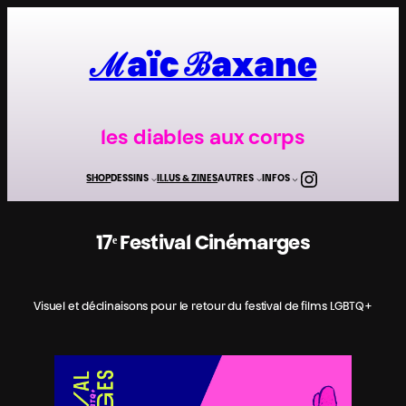
Aller
au
contenu
ℳaïc ℬaxane
les diables aux corps
Instagra
SHOP
DESSINS
ILLUS & ZINES
AUTRES
INFOS
17ᵉ Festival Cinémarges
Visuel et déclinaisons pour le retour du festival de films LGBTQ+