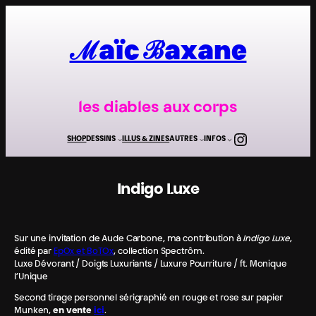
Aller
au
contenu
ℳaïc ℬaxane
les diables aux corps
Instagra
SHOP
DESSINS
ILLUS & ZINES
AUTRES
INFOS
Indigo Luxe
Sur une invitation de Aude Carbone, ma contribution à
Indigo Luxe
,
édité par
EpOx et BoTOx
, collection Spectrôm.
Luxe Dévorant / Doigts Luxuriants / Luxure Pourriture / ft. Monique
l’Unique
Second tirage personnel sérigraphié en rouge et rose sur papier
Munken,
en vente
ici
.