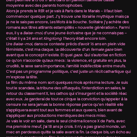
bien paumée à 15 ou 17 ans dans un pavillon banlieue classe
moyenne avec des parents homophobes.
Alors je prends le RER et je vais à Paris dans le Marais – il faut bien
commencer quelque part. J’y trouve une librairie mythique mais ça
je ne le sais pas encore, Les Mots à la Bouche. Solitaire j’y achète des
romans aux titres attirants estampillés « nouvelle génération ». Parmi
eux, il y a
Baise-moi
, d’une jeune écrivaine que je ne connais pas –
c’était il y a 24 ans et
King Kong Theory
était encore loin.
Lire
Baise-moi
, dans ce contexte précis d’avoir 16 ans en plein vide
féministe, c’est ma claque. La découverte d’un
female gaze
bien
avant que le concept n’existe. Et quel
gaze
. Qui s’autorise en fiction
ce qu’on n’accorde qu’aux mecs : la violence, et gratuite en plus, la
crudité, le sexe sans importance, l’amitié indéfectible entre meufs.
C’est pas un programme politique, c’est juste un récit cathartique qui
m’explose la tête.
Le film du même nom sort quelques mois après ma lecture. Je suis
tout le scandale, la tribune des offusqués, l’interdiction en salles, le
retour du classement X, les cathos qui s’insurgent et la société réac
avec eux. Je garderai de tout ce cirque la conviction qu’appeler à la
censure ne sera jamais la bonne réponse parce qu’en réalité elle
s’appliquera avant tout aux femmes et aux queers, bien avant de
s’appliquer aux productions merdiques des mecs miso.
Je vais le voir en salle, dans le seul cinéma licence X de Paris, avec
ma première meuf, j’ai 18 ans je crois. Il n’y a pas grand monde, un
mec en pardessus quitte la salle avant la fin. La claque bis, un écho au