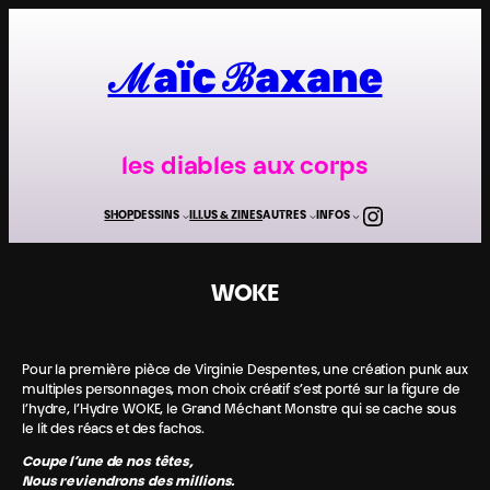
Aller
au
contenu
ℳaïc ℬaxane
les diables aux corps
Instagra
SHOP
DESSINS
ILLUS & ZINES
AUTRES
INFOS
WOKE
Pour la première pièce de Virginie Despentes, une création punk aux
multiples personnages, mon choix créatif s’est porté sur la figure de
l’hydre, l’Hydre WOKE, le Grand Méchant Monstre qui se cache sous
le lit des réacs et des fachos.
Coupe l’une de nos têtes,
Nous reviendrons des millions.