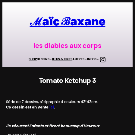
Aller
au
contenu
ℳaïc ℬaxane
les diables aux corps
Instagra
SHOP
DESSINS
ILLUS & ZINES
AUTRES
INFOS
Tomato Ketchup 3
Série de 7 dessins, sérigraphie 4 couleurs 43*43cm.
Ce dessin est en vente
ici
.
Ils vécurent Enfants et firent beaucoup d’Heureux