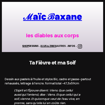
Aller
au
contenu
ℳaïc ℬaxane
les diables aux corps
Instagra
SHOP
DESSINS
ILLUS & ZINES
AUTRES
INFOS
Ta Fièvre et ma Soif
Dessin aux pastels à l’huile et stylos Bic, cadre et passe-partout
rehaussés, lettrage à l’encre. Format total ~47,5x59cm
L’Esprit et l’Épouxe disent : Viens. Que cellui
aussi qui l’entend, dise : Viens. Et que cellui qui a
soif, vienne. Et quiconque veut de l’eau vive, en
prenne, sans qu’elle lui en coûte rien.