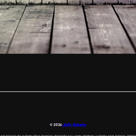
© 2026
ℳaïc ℬaxane