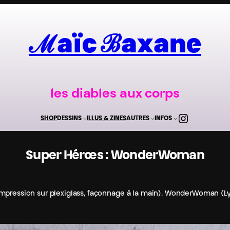
ℳaïc ℬaxane
les diables aux corps
Instagr
SHOP
DESSINS
ILLUS & ZINES
AUTRES
INFOS
Super Hérœs : WonderWoman
impression sur plexiglass, façonnage à la main). WonderWoman (Ly