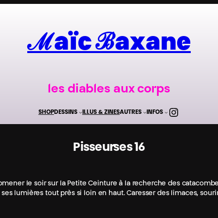
ℳaïc ℬaxane
les diables aux corps
Instagr
SHOP
DESSINS
ILLUS & ZINES
AUTRES
INFOS
Pisseur·ses 16
mener le soir sur la Petite Ceinture à la recherche des catacombe
 ses lumières tout près si loin en haut. Caresser des limaces, sourir