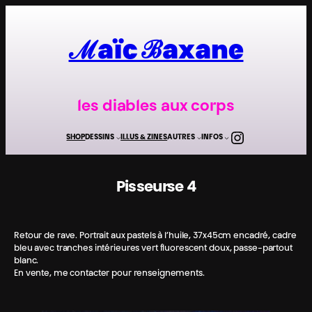
Aller
au
contenu
ℳaïc ℬaxane
les diables aux corps
Instagra
SHOP
DESSINS
ILLUS & ZINES
AUTRES
INFOS
Pisseur·se 4
Retour de rave. Portrait aux pastels à l’huile, 37x45cm encadré, cadre
bleu avec tranches intérieures vert fluorescent doux, passe-partout
blanc.
En vente, me contacter pour renseignements.