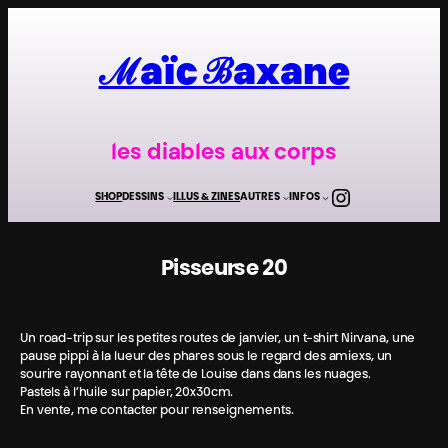
Aller
au
contenu
ℳaïc ℬaxane
les diables aux corps
Instagra
SHOP
DESSINS
ILLUS & ZINES
AUTRES
INFOS
Pisseur·se 20
Un road-trip sur les petites routes de janvier, un t-shirt Nirvana, une
pause pippi à la lueur des phares sous le regard des amiexs, un
sourire rayonnant et la tête de Louise dans dans les nuages.
Pastels à l’huile sur papier, 20x30cm.
En vente, me contacter pour renseignements.