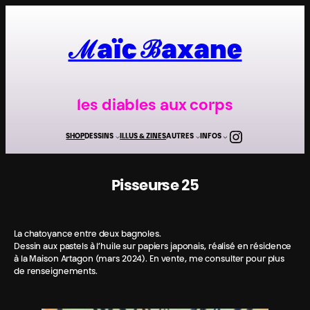
Aller
au
contenu
ℳaïc ℬaxane
les diables aux corps
Instagra
SHOP
DESSINS
ILLUS & ZINES
AUTRES
INFOS
Pisseur·se 25
La chatoyance entre deux bagnoles.
Dessin aux pastels à l’huile sur papiers japonais, réalisé en résidence
à la Maison Artagon (mars 2024). En vente, me consulter pour plus
de renseignements.