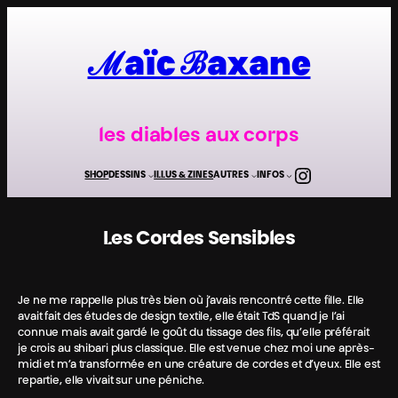
Aller
au
contenu
ℳaïc ℬaxane
les diables aux corps
Instagra
SHOP
DESSINS
ILLUS & ZINES
AUTRES
INFOS
Les Cordes Sensibles
Je ne me rappelle plus très bien où j’avais rencontré cette fille. Elle
avait fait des études de design textile, elle était TdS quand je l’ai
connue mais avait gardé le goût du tissage des fils, qu’elle préférait
je crois au shibari plus classique. Elle est venue chez moi une après-
midi et m’a transformée en une créature de cordes et d’yeux. Elle est
repartie, elle vivait sur une péniche.