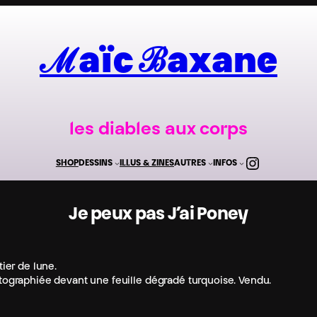
ℳaïc ℬaxane
les diables aux corps
Instagr
SHOP
DESSINS
ILLUS & ZINES
AUTRES
INFOS
Je peux pas J’ai Poney
ier de lune.
hotographiée devant une feuille dégradé turquoise. Vendu.