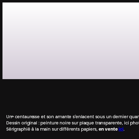
Aller
au
contenu
Un·e centaure·sse et son amante s’enlacent sous un dernier quart
Dessin original : peinture noire sur plaque transparente, ici p
Sérigraphié à la main sur différents papiers,
en vente
ici
.