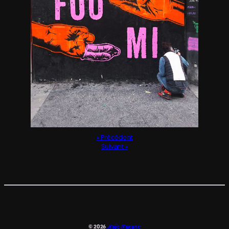
Précédent
Suivant
© 2026
ℳaïc ℬaxane