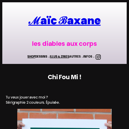
Aller
au
contenu
ℳaïc ℬaxane
les diables aux corps
Instagra
SHOP
DESSINS
ILLUS & ZINES
AUTRES
INFOS
Chi Fou Mi !
Tu veux jouer avec moi ?
Sérigraphie 2 couleurs. Épuisée.